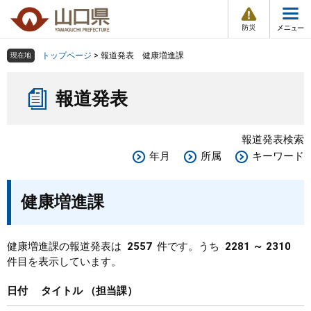
防
ペ
メ
災
ー
ニ
・
メ
災
ジ
ュ
害
ニ
の
ー
組織で探す
情
トップページ
>
報道発表 健康増進課
現在地
ュ
報
先
を
ー
本
頭
飛
Other Languages
お気に入り
ページ番号検索
報道発表
文
で
ば
す
し
検索の仕方
組織で探す
サイトマップで探す
。
て
報道発表検索
本
トップページ
年月
所属
キーワード
文
へ
くらし・環境
健康増進課
健康・福祉
健康増進課の報道発表は
2557
件です。うち
2281 ～ 2310
件目を表示しています。
教育・文化・スポーツ
日付
タイトル
担当課
しごと・産業・観光