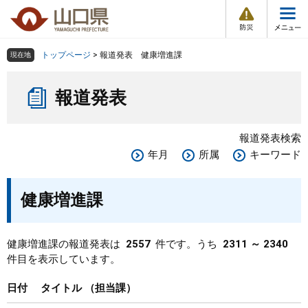
防
ペ
メ
災
ー
ニ
・
メ
災
ジ
ュ
害
ニ
の
ー
組織で探す
情
トップページ
>
報道発表 健康増進課
現在地
ュ
報
先
を
ー
本
頭
飛
Other Languages
お気に入り
ページ番号検索
報道発表
文
で
ば
す
し
検索の仕方
組織で探す
サイトマップで探す
。
て
報道発表検索
本
トップページ
年月
所属
キーワード
文
へ
くらし・環境
健康増進課
健康・福祉
健康増進課の報道発表は
2557
件です。うち
2311 ～ 2340
件目を表示しています。
教育・文化・スポーツ
日付
タイトル
担当課
しごと・産業・観光