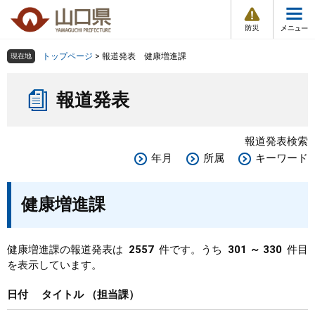
防
ペ
メ
災
ー
ニ
・
メ
災
ジ
ュ
害
ニ
の
ー
組織で探す
情
トップページ
>
報道発表 健康増進課
現在地
ュ
報
先
を
ー
本
頭
飛
Other Languages
お気に入り
ページ番号検索
報道発表
文
で
ば
す
し
検索の仕方
組織で探す
サイトマップで探す
。
て
報道発表検索
本
トップページ
年月
所属
キーワード
文
へ
くらし・環境
健康増進課
健康・福祉
健康増進課の報道発表は
2557
件です。うち
301 ～ 330
件目
を表示しています。
教育・文化・スポーツ
日付
タイトル
担当課
しごと・産業・観光