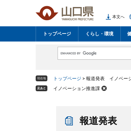
ペ
メ
ー
ニ
本文へ
ジ
ュ
の
ー
トップページ
くらし・環境
先
を
頭
飛
で
ば
G
す
し
o
o
。
て
g
l
本
トップページ
>
報道発表 イノベー
e
現在地
文
カ
ス
イノベーション推進課
足あと
へ
タ
ム
検
索
本
文
報道発表