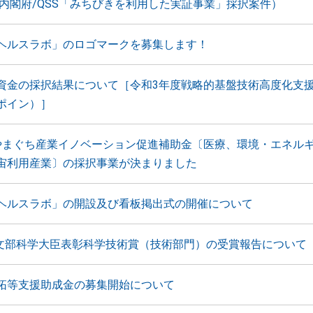
（内閣府/QSS「みちびきを利用した実証事業」採択案件）
ヘルスラボ」のロゴマークを募集します！
資金の採択結果について［令和3年度戦略的基盤技術高度化支
ポイン）］
やまぐち産業イノベーション促進補助金〔医療、環境・エネル
宙利用産業〕の採択事業が決まりました
ヘルスラボ」の開設及び看板掲出式の開催について
 文部科学大臣表彰科学技術賞（技術部門）の受賞報告について
拓等支援助成金の募集開始について