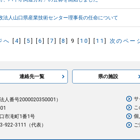
政法人山口県産業技術センター理事長の任命について
ジへ
[
4
]
[
5
]
[
6
]
[
7
]
[
8
]
9
[
10
]
[
11
]
次のペー
連絡先一覧
県の施設
サ
法人番号2000020350001）
こ
501
個
口市滝町1番1号
3-922-3111（代表）
ご