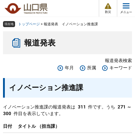
防
ペ
メ
災
ー
ニ
・
メ
災
ジ
ュ
害
ニ
の
ー
組織で探す
情
トップページ
>
報道発表 イノベーション推進課
現在地
ュ
報
先
を
ー
本
頭
飛
Other Languages
お気に入り
ページ番号検索
報道発表
文
で
ば
す
し
検索の仕方
組織で探す
サイトマップで探す
。
て
報道発表検索
本
トップページ
年月
所属
キーワード
文
へ
くらし・環境
イノベーション推進課
健康・福祉
イノベーション推進課の報道発表は
311
件です。うち
271 ～
300
件目を表示しています。
教育・文化・スポーツ
日付
タイトル
担当課
しごと・産業・観光