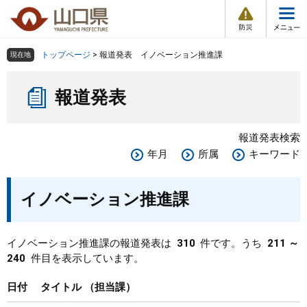
防
ペ
メ
災
ー
ニ
・
メ
災
ジ
ュ
害
ニ
の
ー
組織で探す
情
トップページ
>
報道発表 イノベーション推進課
現在地
ュ
報
先
を
ー
本
頭
飛
Other Languages
お気に入り
ページ番号検索
報道発表
文
で
ば
す
し
検索の仕方
組織で探す
サイトマップで探す
。
て
報道発表検索
本
トップページ
年月
所属
キーワード
文
へ
くらし・環境
イノベーション推進課
健康・福祉
イノベーション推進課の報道発表は
310
件です。うち
211 ～
240
件目を表示しています。
教育・文化・スポーツ
日付
タイトル
担当課
しごと・産業・観光