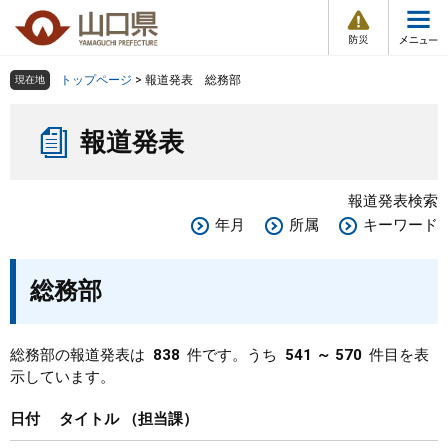
防
ペ
メ
災
ー
ニ
・
メ
災
ジ
ュ
害
ニ
の
ー
組織で探す
情
トップページ
>
報道発表 総務部
現在地
ュ
報
先
を
ー
本
頭
飛
Other Languages
お気に入り
ページ番号検索
報道発表
文
で
ば
す
し
検索の仕方
組織で探す
サイトマップで探す
。
て
報道発表検索
本
トップページ
年月
所属
キーワード
文
へ
くらし・環境
総務部
健康・福祉
総務部の報道発表は
838
件です。うち
541 ～ 570
件目を表
示しています。
教育・文化・スポーツ
日付
タイトル
担当課
しごと・産業・観光