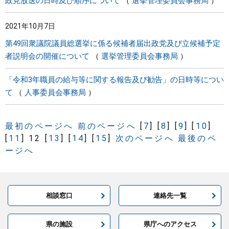
政見放送の日時及び順序について
選挙管理委員会事務局
2021年10月7日
第49回衆議院議員総選挙に係る候補者届出政党及び立候補予定
者説明会の開催について
選挙管理委員会事務局
「令和3年職員の給与等に関する報告及び勧告」の日時等につい
て
人事委員会事務局
最初のページへ
前のページへ
[
7
]
[
8
]
[
9
]
[
10
]
[
11
]
12
[
13
]
[
14
]
[
15
]
次のページへ
最後のペ
ージへ
相談窓口
連絡先一覧
県の施設
県庁へのアクセス