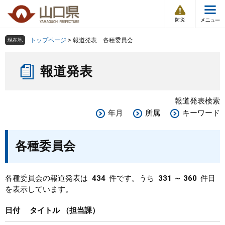
防
ペ
メ
災
ー
ニ
・
メ
災
ジ
ュ
害
ニ
の
ー
組織で探す
情
トップページ
>
報道発表 各種委員会
現在地
ュ
報
先
を
ー
本
頭
飛
Other Languages
お気に入り
ページ番号検索
報道発表
文
で
ば
す
し
検索の仕方
組織で探す
サイトマップで探す
。
て
報道発表検索
本
トップページ
年月
所属
キーワード
文
へ
くらし・環境
各種委員会
健康・福祉
各種委員会の報道発表は
434
件です。うち
331 ～ 360
件目
を表示しています。
教育・文化・スポーツ
日付
タイトル
担当課
しごと・産業・観光