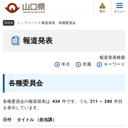
防
ペ
メ
災
ー
ニ
・
メ
災
ジ
ュ
害
ニ
の
ー
組織で探す
情
トップページ
>
報道発表 各種委員会
現在地
ュ
報
先
を
ー
本
頭
飛
Other Languages
お気に入り
ページ番号検索
報道発表
文
で
ば
す
し
検索の仕方
組織で探す
サイトマップで探す
。
て
報道発表検索
本
トップページ
年月
所属
キーワード
文
へ
くらし・環境
各種委員会
健康・福祉
各種委員会の報道発表は
434
件です。うち
211 ～ 240
件目
を表示しています。
教育・文化・スポーツ
日付
タイトル
担当課
しごと・産業・観光