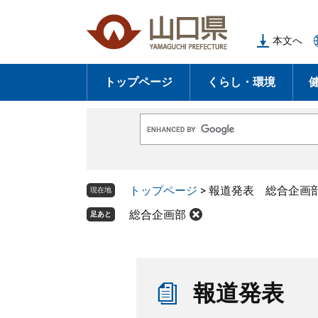
ペ
メ
ー
ニ
本文へ
ジ
ュ
の
ー
トップページ
くらし・環境
先
を
頭
飛
で
ば
G
す
し
o
o
。
て
g
l
本
トップページ
>
報道発表 総合企画
e
現在地
文
カ
ス
総合企画部
足あと
へ
タ
ム
検
索
本
文
報道発表