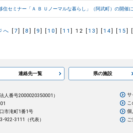
移住セミナー「Ａ Ｂ Ｕノーマルな暮らし」（阿武町）の開催
ジへ
[
7
]
[
8
]
[
9
]
[
10
]
[
11
]
12
[
13
]
[
14
]
[
15
]
連絡先一覧
県の施設
サ
法人番号2000020350001）
こ
501
個
口市滝町1番1号
3-922-3111（代表）
ご