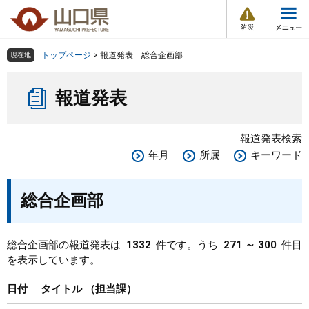
防
ペ
メ
災
ー
ニ
・
メ
災
ジ
ュ
害
ニ
の
ー
組織で探す
情
トップページ
>
報道発表 総合企画部
現在地
ュ
報
先
を
ー
本
頭
飛
Other Languages
お気に入り
ページ番号検索
報道発表
文
で
ば
す
し
検索の仕方
組織で探す
サイトマップで探す
。
て
報道発表検索
本
トップページ
年月
所属
キーワード
文
へ
くらし・環境
総合企画部
健康・福祉
総合企画部の報道発表は
1332
件です。うち
271 ～ 300
件目
を表示しています。
教育・文化・スポーツ
日付
タイトル
担当課
しごと・産業・観光