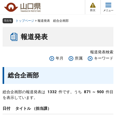
防
ペ
メ
災
ー
ニ
・
メ
災
ジ
ュ
害
ニ
の
ー
組織で探す
情
トップページ
>
報道発表 総合企画部
現在地
ュ
報
先
を
ー
本
頭
飛
Other Languages
お気に入り
ページ番号検索
報道発表
文
で
ば
す
し
検索の仕方
組織で探す
サイトマップで探す
。
て
報道発表検索
本
トップページ
年月
所属
キーワード
文
へ
くらし・環境
総合企画部
健康・福祉
総合企画部の報道発表は
1332
件です。うち
871 ～ 900
件目
を表示しています。
教育・文化・スポーツ
日付
タイトル
担当課
しごと・産業・観光