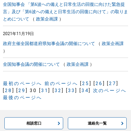
全国知事会 「第6波への備えと日常生活の回復に向けた緊急提
言」及び「第6波への備えと日常生活の回復に向けて」の取りま
とめについて
政策企画課
2021年11月19日
政府主催全国都道府県知事会議の開催について
政策企画課
全国知事会議の開催について
政策企画課
最初のページへ
前のページへ
[
25
]
[
26
]
[
27
]
[
28
]
[
29
]
30
[
31
]
[
32
]
[
33
]
[
34
]
次のページへ
最後のページへ
相談窓口
連絡先一覧