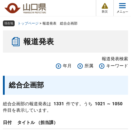
防
ペ
メ
災
ー
ニ
・
メ
災
ジ
ュ
害
ニ
の
ー
組織で探す
情
トップページ
>
報道発表 総合企画部
現在地
ュ
報
先
を
ー
本
頭
飛
Other Languages
お気に入り
ページ番号検索
報道発表
文
で
ば
す
し
検索の仕方
組織で探す
サイトマップで探す
。
て
報道発表検索
本
トップページ
年月
所属
キーワード
文
へ
くらし・環境
総合企画部
健康・福祉
総合企画部の報道発表は
1331
件です。うち
1021 ～ 1050
件目を表示しています。
教育・文化・スポーツ
日付
タイトル
担当課
しごと・産業・観光