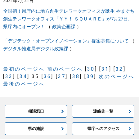
2021年7月21日
全国初！県庁内に地方創生テレワークオフィスが誕生 やまぐち
創生テレワークオフィス「ＹＹ！ ＳＱＵＡＲＥ」が7月27日、
県庁内にオープン！
政策企画課
「デジテック・オープンイノベーション」提案募集について
デジタル推進局デジタル政策課
最初のページへ
前のページへ
[
30
]
[
31
]
[
32
]
[
33
]
[
34
]
35
[
36
]
[
37
]
[
38
]
[
39
]
次のページへ
最後のページへ
相談窓口
連絡先一覧
県の施設
県庁へのアクセス