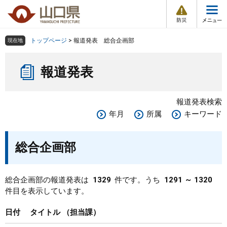
防
ペ
メ
災
ー
ニ
・
メ
災
ジ
ュ
害
ニ
の
ー
組織で探す
情
トップページ
>
報道発表 総合企画部
現在地
ュ
報
先
を
ー
本
頭
飛
Other Languages
お気に入り
ページ番号検索
報道発表
文
で
ば
す
し
検索の仕方
組織で探す
サイトマップで探す
。
て
報道発表検索
本
トップページ
年月
所属
キーワード
文
へ
くらし・環境
総合企画部
健康・福祉
総合企画部の報道発表は
1329
件です。うち
1291 ～ 1320
件目を表示しています。
教育・文化・スポーツ
日付
タイトル
担当課
しごと・産業・観光