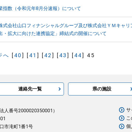
業指数（令和元年8月分速報）について
株式会社山口フィナンシャルグループ及び株式会社ＹＭキャリ
出・拡大に向けた連携協定」締結式の開催について
ジへ
[
40
]
[
41
]
[
42
]
[
43
]
[
44
]
45
連絡先一覧
県の施設
サ
法人番号2000020350001）
こ
501
個
口市滝町1番1号