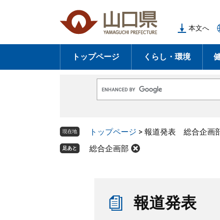
ペ
メ
ー
ニ
本文へ
ジ
ュ
の
ー
トップページ
くらし・環境
先
を
頭
飛
で
ば
G
す
し
o
o
。
て
g
l
本
トップページ
>
報道発表 総合企画
e
現在地
文
カ
ス
総合企画部
足あと
へ
タ
ム
検
索
本
文
報道発表