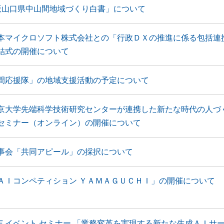
版山口県中山間地域づくり白書」について
本マイクロソフト株式会社との「行政ＤＸの推進に係る包括連
結式の開催について
間応援隊」の地域支援活動の予定について
京大学先端科学技術研究センターが連携した新たな時代の人
セミナー（オンライン）の開催について
事会「共同アピール」の採択について
ＡＩコンペティション ＹＡＭＡＧＵＣＨＩ」の開催について
Ｅイベント セミナー 「業務変革を実現する新たな生成ＡＩサ