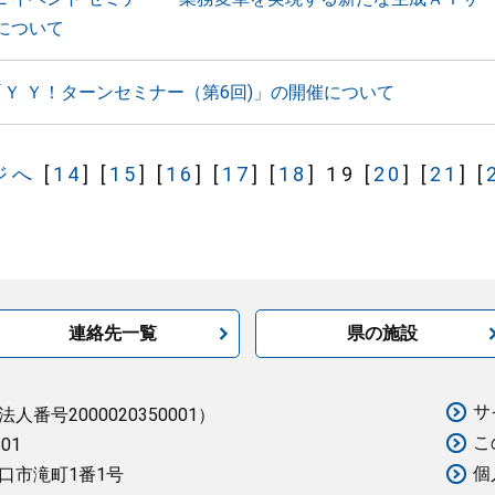
について
「Ｙ Ｙ！ターンセミナー（第6回)」の開催について
ジへ
[
14
]
[
15
]
[
16
]
[
17
]
[
18
]
19
[
20
]
[
21
]
[
連絡先一覧
県の施設
サ
法人番号2000020350001）
こ
501
個
口市滝町1番1号