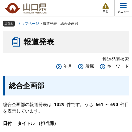
防
ペ
メ
災
ー
ニ
・
メ
災
ジ
ュ
害
ニ
の
ー
組織で探す
情
トップページ
>
報道発表 総合企画部
現在地
ュ
報
先
を
ー
本
頭
飛
Other Languages
お気に入り
ページ番号検索
報道発表
文
で
ば
す
し
検索の仕方
組織で探す
サイトマップで探す
。
て
報道発表検索
本
トップページ
年月
所属
キーワード
文
へ
くらし・環境
総合企画部
健康・福祉
総合企画部の報道発表は
1329
件です。うち
661 ～ 690
件目
を表示しています。
教育・文化・スポーツ
日付
タイトル
担当課
しごと・産業・観光