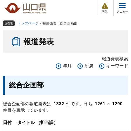
防
ペ
メ
災
ー
ニ
・
メ
災
ジ
ュ
害
ニ
の
ー
組織で探す
情
トップページ
>
報道発表 総合企画部
現在地
ュ
報
先
を
ー
本
頭
飛
Other Languages
お気に入り
ページ番号検索
報道発表
文
で
ば
す
し
検索の仕方
組織で探す
サイトマップで探す
。
て
報道発表検索
本
トップページ
年月
所属
キーワード
文
へ
くらし・環境
総合企画部
健康・福祉
総合企画部の報道発表は
1332
件です。うち
1261 ～ 1290
件目を表示しています。
教育・文化・スポーツ
日付
タイトル
担当課
しごと・産業・観光