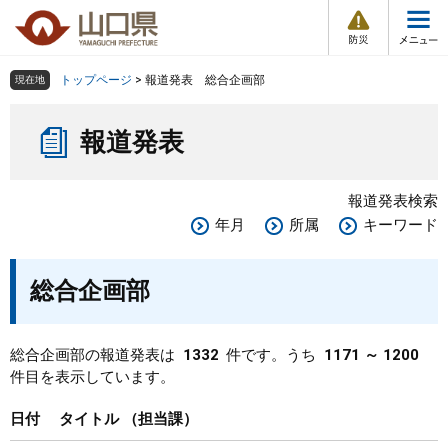
防
ペ
メ
災
ー
ニ
・
メ
災
ジ
ュ
害
ニ
の
ー
組織で探す
情
トップページ
>
報道発表 総合企画部
現在地
ュ
報
先
を
ー
本
頭
飛
Other Languages
お気に入り
ページ番号検索
報道発表
文
で
ば
す
し
検索の仕方
組織で探す
サイトマップで探す
。
て
報道発表検索
本
トップページ
年月
所属
キーワード
文
へ
くらし・環境
総合企画部
健康・福祉
総合企画部の報道発表は
1332
件です。うち
1171 ～ 1200
件目を表示しています。
教育・文化・スポーツ
日付
タイトル
担当課
しごと・産業・観光