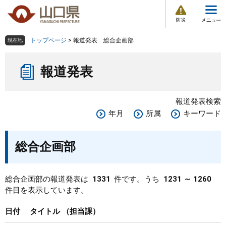
防
ペ
メ
災
ー
ニ
・
メ
災
ジ
ュ
害
ニ
の
ー
組織で探す
情
トップページ
>
報道発表 総合企画部
現在地
ュ
報
先
を
ー
本
頭
飛
Other Languages
お気に入り
ページ番号検索
報道発表
文
で
ば
す
し
検索の仕方
組織で探す
サイトマップで探す
。
て
報道発表検索
本
トップページ
年月
所属
キーワード
文
へ
くらし・環境
総合企画部
健康・福祉
総合企画部の報道発表は
1331
件です。うち
1231 ～ 1260
件目を表示しています。
教育・文化・スポーツ
日付
タイトル
担当課
しごと・産業・観光