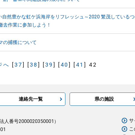
しい自然豊かな虹ケ浜海岸をリフレッシュ～2020 繁茂している
撤去作業に参加しよう！
マの捕獲について
ジへ
[
37
]
[
38
]
[
39
]
[
40
]
[
41
]
42
連絡先一覧
県の施設
サ
法人番号2000020350001）
こ
501