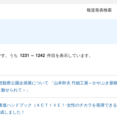
報道発表検索
です。うち
1231 ～ 1242
件目を表示しています。
然観察公園企画展について 「山本幹夫 竹細工展～かやぶき屋
)に魅せられて～」
推進ハンドブック（ＡＣＴＩＶＥ！-女性のチカラを発揮でき
作成しました！