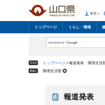
ペ
メ
ー
ニ
本文へ
ジ
ュ
の
ー
トップページ
くらし・環境
先
を
頭
飛
で
ば
G
す
し
o
o
。
て
g
l
本
トップページ
>
報道発表 環境生活
e
現在地
文
カ
ス
環境生活部
足あと
へ
タ
ム
検
索
本
文
報道発表