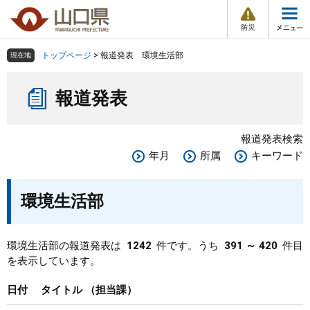
防
ペ
メ
災
ー
ニ
・
メ
災
ジ
ュ
害
ニ
の
ー
組織で探す
情
トップページ
>
報道発表 環境生活部
現在地
ュ
報
先
を
ー
本
頭
飛
Other Languages
お気に入り
ページ番号検索
報道発表
文
で
ば
す
し
検索の仕方
組織で探す
サイトマップで探す
。
て
報道発表検索
本
トップページ
年月
所属
キーワード
文
へ
くらし・環境
環境生活部
健康・福祉
環境生活部の報道発表は
1242
件です。うち
391 ～ 420
件目
を表示しています。
教育・文化・スポーツ
日付
タイトル
担当課
しごと・産業・観光