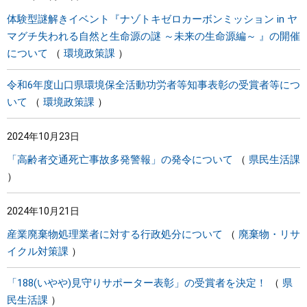
体験型謎解きイベント『ナゾトキゼロカーボンミッション in ヤ
マグチ失われる自然と生命源の謎 ～未来の生命源編～ 』の開催
について
環境政策課
令和6年度山口県環境保全活動功労者等知事表彰の受賞者等につ
いて
環境政策課
2024年10月23日
「高齢者交通死亡事故多発警報」の発令について
県民生活課
2024年10月21日
産業廃棄物処理業者に対する行政処分について
廃棄物・リサ
イクル対策課
「188(いやや)見守りサポーター表彰」の受賞者を決定！
県
民生活課