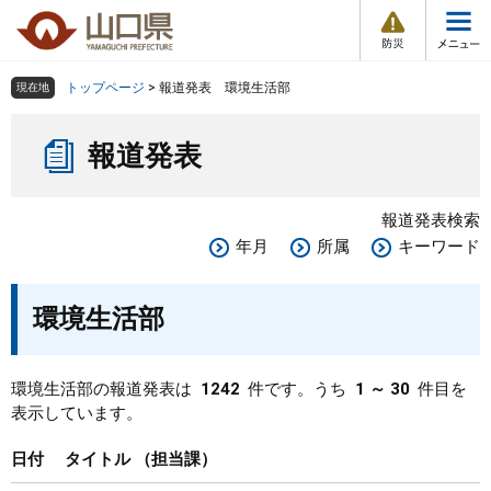
防
ペ
メ
災
ー
ニ
・
メ
災
ジ
ュ
害
ニ
の
ー
組織で探す
情
トップページ
>
報道発表 環境生活部
現在地
ュ
報
先
を
ー
本
頭
飛
Other Languages
お気に入り
ページ番号検索
報道発表
文
で
ば
す
し
検索の仕方
組織で探す
サイトマップで探す
。
て
報道発表検索
本
トップページ
年月
所属
キーワード
文
へ
くらし・環境
環境生活部
健康・福祉
環境生活部の報道発表は
1242
件です。うち
1 ～ 30
件目を
表示しています。
教育・文化・スポーツ
日付
タイトル
担当課
しごと・産業・観光