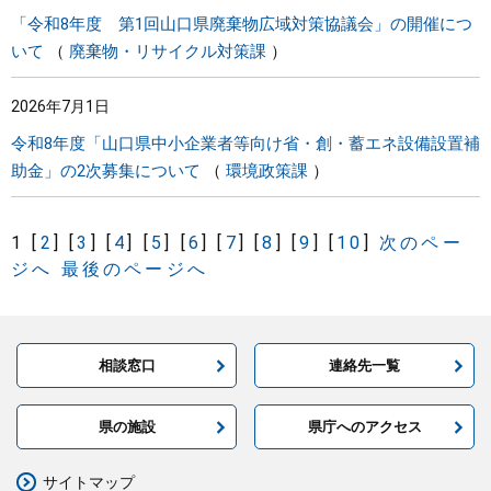
「令和8年度 第1回山口県廃棄物広域対策協議会」の開催につ
いて
廃棄物・リサイクル対策課
2026年7月1日
令和8年度「山口県中小企業者等向け省・創・蓄エネ設備設置補
助金」の2次募集について
環境政策課
1
[
2
]
[
3
]
[
4
]
[
5
]
[
6
]
[
7
]
[
8
]
[
9
]
[
10
]
次のペー
ジへ
最後のページへ
相談窓口
連絡先一覧
県の施設
県庁へのアクセス
サイトマップ