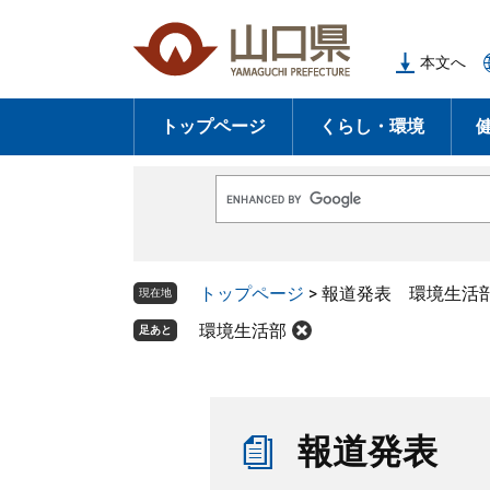
ペ
メ
ー
ニ
本文へ
ジ
ュ
の
ー
トップページ
くらし・環境
先
を
頭
飛
で
ば
G
す
し
o
o
。
て
g
l
本
トップページ
>
報道発表 環境生活
e
現在地
文
カ
ス
環境生活部
足あと
へ
タ
ム
検
索
本
文
報道発表