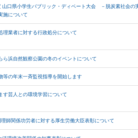
度 山口県小学生パブリック・ディベート大会 －脱炭素社会の
実施について
処理業者に対する行政処分について
らら浜自然観察公園の冬のイベントについて
物等の年末一斉監視指導を開始します
ます芸人との環境学習について
調理師関係功労者に対する厚生労働大臣表彰について