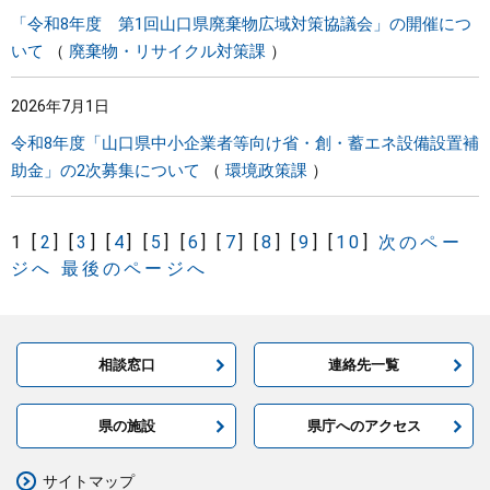
「令和8年度 第1回山口県廃棄物広域対策協議会」の開催につ
いて
廃棄物・リサイクル対策課
2026年7月1日
令和8年度「山口県中小企業者等向け省・創・蓄エネ設備設置補
助金」の2次募集について
環境政策課
1
[
2
]
[
3
]
[
4
]
[
5
]
[
6
]
[
7
]
[
8
]
[
9
]
[
10
]
次のペー
ジへ
最後のページへ
相談窓口
連絡先一覧
県の施設
県庁へのアクセス
サイトマップ