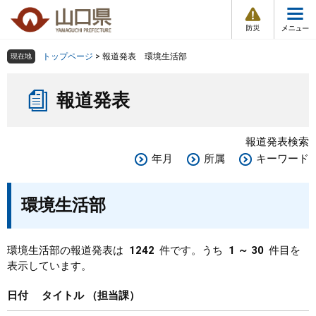
防
ペ
メ
災
ー
ニ
・
メ
災
ジ
ュ
害
ニ
の
ー
組織で探す
情
トップページ
>
報道発表 環境生活部
現在地
ュ
報
先
を
ー
本
頭
飛
Other Languages
お気に入り
ページ番号検索
報道発表
文
で
ば
す
し
検索の仕方
組織で探す
サイトマップで探す
。
て
報道発表検索
本
トップページ
年月
所属
キーワード
文
へ
くらし・環境
環境生活部
健康・福祉
環境生活部の報道発表は
1242
件です。うち
1 ～ 30
件目を
表示しています。
教育・文化・スポーツ
日付
タイトル
担当課
しごと・産業・観光