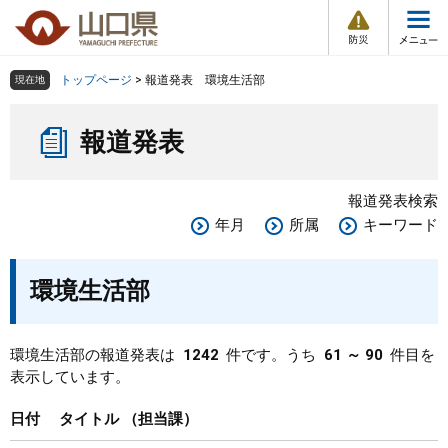
防
ペ
メ
災
ー
ニ
・
メ
災
ジ
ュ
害
ニ
の
ー
組織で探す
情
トップページ
>
報道発表 環境生活部
現在地
ュ
報
先
を
ー
本
頭
飛
Other Languages
お気に入り
ページ番号検索
報道発表
文
で
ば
す
し
検索の仕方
組織で探す
サイトマップで探す
。
て
報道発表検索
本
トップページ
年月
所属
キーワード
文
へ
くらし・環境
環境生活部
健康・福祉
環境生活部の報道発表は
1242
件です。うち
61 ～ 90
件目を
表示しています。
教育・文化・スポーツ
日付
タイトル
担当課
しごと・産業・観光