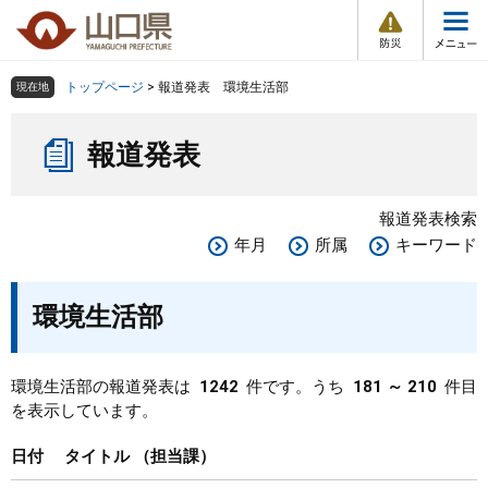
防
ペ
メ
災
ー
ニ
・
メ
災
ジ
ュ
害
ニ
の
ー
組織で探す
情
トップページ
>
報道発表 環境生活部
現在地
ュ
報
先
を
ー
本
頭
飛
Other Languages
お気に入り
ページ番号検索
報道発表
文
で
ば
す
し
検索の仕方
組織で探す
サイトマップで探す
。
て
報道発表検索
本
トップページ
年月
所属
キーワード
文
へ
くらし・環境
環境生活部
健康・福祉
環境生活部の報道発表は
1242
件です。うち
181 ～ 210
件目
を表示しています。
教育・文化・スポーツ
日付
タイトル
担当課
しごと・産業・観光