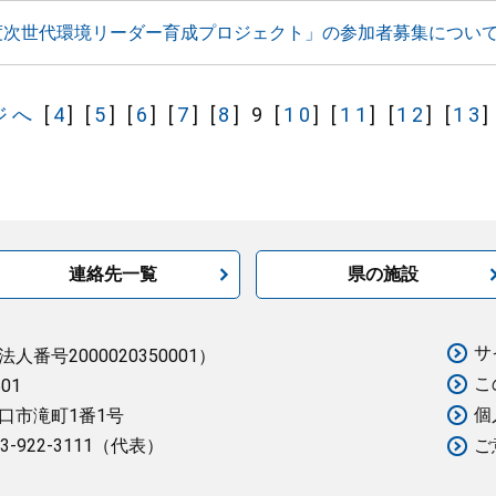
度次世代環境リーダー育成プロジェクト」の参加者募集につい
ジへ
[
4
]
[
5
]
[
6
]
[
7
]
[
8
]
9
[
10
]
[
11
]
[
12
]
[
13
]
連絡先一覧
県の施設
サ
法人番号2000020350001）
こ
501
個
口市滝町1番1号
3-922-3111（代表）
ご