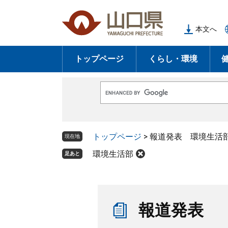
ペ
メ
ー
ニ
本文へ
ジ
ュ
の
ー
トップページ
くらし・環境
先
を
頭
飛
で
ば
G
す
し
o
o
。
て
g
l
本
トップページ
>
報道発表 環境生活
e
現在地
文
カ
ス
環境生活部
足あと
へ
タ
ム
検
索
本
文
報道発表