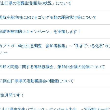
度山口県の消費生活相談の状況」について
国航空基地内におけるゴケグモ類の駆除状況等について
勧誘等被害防止キャンペーン」を実施します！
カブトガニ幼生生息調査 参加者募集』～ “生きている化石”カ
い ～
の野犬問題に関する連絡協議会」第16回会議の開催について
第1回山口県県民活動審議会の開催について
衛生月間です！
度 山口県中学生パブリック・ディベート大会 －2050年カーボ