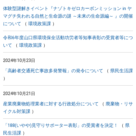
体験型謎解きイベント『ナゾトキゼロカーボンミッション in ヤ
マグチ失われる自然と生命源の謎 ～未来の生命源編～ 』の開催
について
環境政策課
令和6年度山口県環境保全活動功労者等知事表彰の受賞者等につ
いて
環境政策課
2024年10月23日
「高齢者交通死亡事故多発警報」の発令について
県民生活課
2024年10月21日
産業廃棄物処理業者に対する行政処分について
廃棄物・リサ
イクル対策課
「188(いやや)見守りサポーター表彰」の受賞者を決定！
県
民生活課