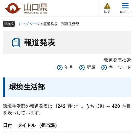
防
ペ
メ
災
ー
ニ
・
メ
災
ジ
ュ
害
ニ
の
ー
組織で探す
情
トップページ
>
報道発表 環境生活部
現在地
ュ
報
先
を
ー
本
頭
飛
Other Languages
お気に入り
ページ番号検索
報道発表
文
で
ば
す
し
検索の仕方
組織で探す
サイトマップで探す
。
て
報道発表検索
本
トップページ
年月
所属
キーワード
文
へ
くらし・環境
環境生活部
健康・福祉
環境生活部の報道発表は
1242
件です。うち
391 ～ 420
件目
を表示しています。
教育・文化・スポーツ
日付
タイトル
担当課
しごと・産業・観光