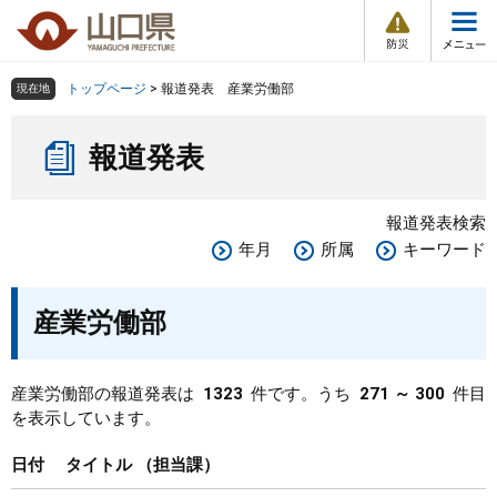
防
ペ
メ
災
ー
ニ
・
メ
災
ジ
ュ
害
ニ
の
ー
組織で探す
情
トップページ
>
報道発表 産業労働部
現在地
ュ
報
先
を
ー
本
頭
飛
Other Languages
お気に入り
ページ番号検索
報道発表
文
で
ば
す
し
検索の仕方
組織で探す
サイトマップで探す
。
て
報道発表検索
本
トップページ
年月
所属
キーワード
文
へ
くらし・環境
産業労働部
健康・福祉
産業労働部の報道発表は
1323
件です。うち
271 ～ 300
件目
を表示しています。
教育・文化・スポーツ
日付
タイトル
担当課
しごと・産業・観光