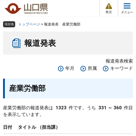
防
ペ
メ
災
ー
ニ
・
メ
災
ジ
ュ
害
ニ
の
ー
組織で探す
情
トップページ
>
報道発表 産業労働部
現在地
ュ
報
先
を
ー
本
頭
飛
Other Languages
お気に入り
ページ番号検索
報道発表
文
で
ば
す
し
検索の仕方
組織で探す
サイトマップで探す
。
て
報道発表検索
本
トップページ
年月
所属
キーワード
文
へ
くらし・環境
産業労働部
健康・福祉
産業労働部の報道発表は
1323
件です。うち
331 ～ 360
件目
を表示しています。
教育・文化・スポーツ
日付
タイトル
担当課
しごと・産業・観光