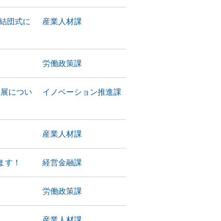
の結団式に
産業人材課
労働政策課
の出展につい
イノベーション推進課
産業人材課
ます！
経営金融課
労働政策課
産業人材課