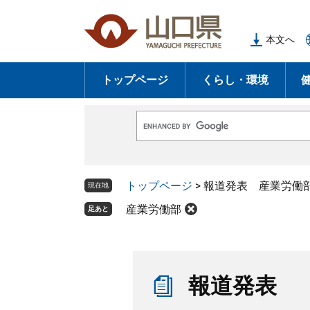
ペ
メ
ー
ニ
本文へ
ジ
ュ
の
ー
トップページ
くらし・環境
先
を
頭
飛
で
ば
G
す
し
o
o
。
て
g
l
本
トップページ
>
報道発表 産業労働
e
現在地
文
カ
ス
産業労働部
足あと
へ
タ
ム
検
索
本
文
報道発表