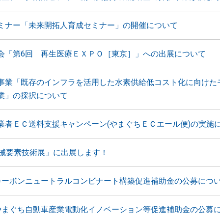
ミナー「未来開拓人育成セミナー」の開催について
会「第6回 再生医療ＥＸＰＯ［東京］」への出展について
事業「既存のインフラを活用した水素供給低コスト化に向けた
業」の採択について
業者ＥＣ送料支援キャンペーン(やまぐちＥＣエール便)の実施
機械要素技術展」に出展します！
カーボンニュートラルコンビナート構築促進補助金の公募につ
やまぐち自動車産業電動化イノベーション等促進補助金の公募