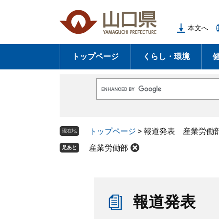
ペ
メ
ー
ニ
本文へ
ジ
ュ
の
ー
トップページ
くらし・環境
先
を
頭
飛
で
ば
G
す
し
o
o
。
て
g
l
本
トップページ
>
報道発表 産業労働
e
現在地
文
カ
ス
産業労働部
足あと
へ
タ
ム
検
索
本
文
報道発表