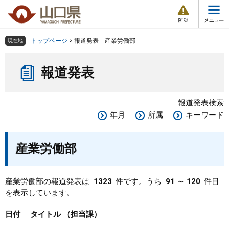
防
ペ
メ
災
ー
ニ
・
メ
災
ジ
ュ
害
ニ
の
ー
組織で探す
情
トップページ
>
報道発表 産業労働部
現在地
ュ
報
先
を
ー
本
頭
飛
Other Languages
お気に入り
ページ番号検索
報道発表
文
で
ば
す
し
検索の仕方
組織で探す
サイトマップで探す
。
て
報道発表検索
本
トップページ
年月
所属
キーワード
文
へ
くらし・環境
産業労働部
健康・福祉
産業労働部の報道発表は
1323
件です。うち
91 ～ 120
件目
を表示しています。
教育・文化・スポーツ
日付
タイトル
担当課
しごと・産業・観光