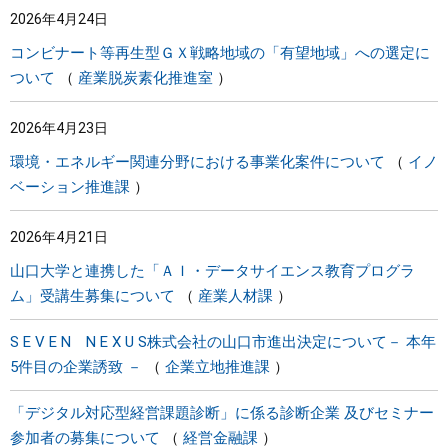
2026年4月24日
まちづくり
コンビナート等再生型ＧＸ戦略地域の「有望地域」への選定に
ついて
産業脱炭素化推進室
県政情報
2026年4月23日
環境・エネルギー関連分野における事業化案件について
イノ
ベーション推進課
2026年4月21日
山口大学と連携した「ＡＩ・データサイエンス教育プログラ
ム」受講生募集について
産業人材課
S E V E N N E X U S株式会社の山口市進出決定について－ 本年
5件目の企業誘致 －
企業立地推進課
「デジタル対応型経営課題診断」に係る診断企業 及びセミナー
参加者の募集について
経営金融課