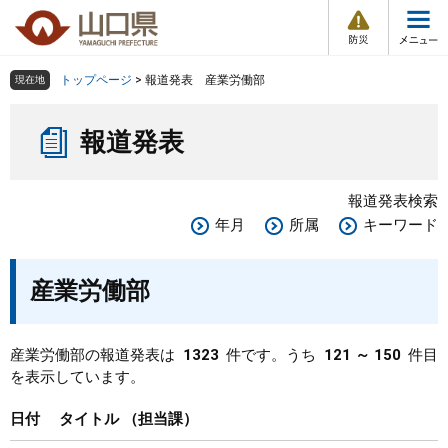
防
ペ
メ
災
ー
ニ
・
メ
災
ジ
ュ
害
ニ
の
ー
組織で探す
情
トップページ
>
報道発表 産業労働部
現在地
ュ
報
先
を
ー
本
頭
飛
Other Languages
お気に入り
ページ番号検索
報道発表
文
で
ば
す
し
検索の仕方
組織で探す
サイトマップで探す
。
て
報道発表検索
本
トップページ
年月
所属
キーワード
文
へ
くらし・環境
産業労働部
健康・福祉
産業労働部の報道発表は
1323
件です。うち
121 ～ 150
件目
を表示しています。
教育・文化・スポーツ
日付
タイトル
担当課
しごと・産業・観光