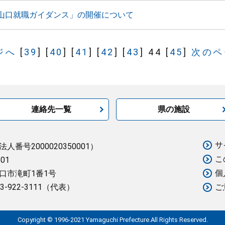
山口就職ガイダンス」の開催について
ジへ
[
39
]
[
40
]
[
41
]
[
42
]
[
43
]
44
[
45
]
次のペ
連絡先一覧
県の施設
サ
法人番号2000020350001）
こ
501
個
口市滝町1番1号
3-922-3111（代表）
ご
Copyright © 1996-2021 Yamaguchi Prefecture.All Rights Reserved.