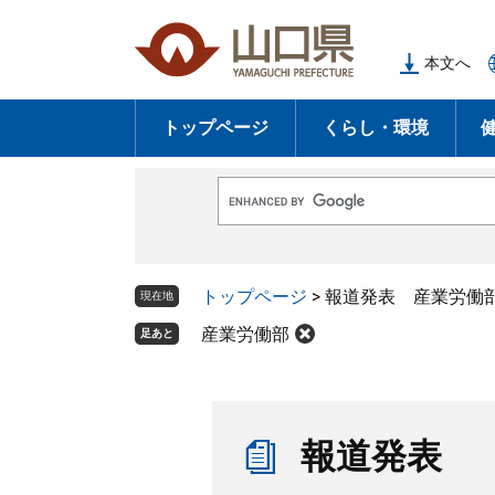
ペ
メ
ー
ニ
本文へ
ジ
ュ
の
ー
トップページ
くらし・環境
先
を
頭
飛
で
ば
G
す
し
o
o
。
て
g
l
本
トップページ
>
報道発表 産業労働
e
現在地
文
カ
ス
産業労働部
足あと
へ
タ
ム
検
索
本
文
報道発表