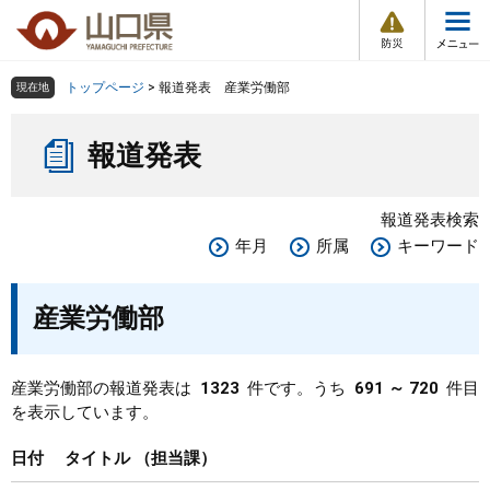
防
ペ
メ
災
ー
ニ
・
メ
災
ジ
ュ
害
ニ
の
ー
組織で探す
情
トップページ
>
報道発表 産業労働部
現在地
ュ
報
先
を
ー
本
頭
飛
Other Languages
お気に入り
ページ番号検索
報道発表
文
で
ば
す
し
検索の仕方
組織で探す
サイトマップで探す
。
て
報道発表検索
本
トップページ
年月
所属
キーワード
文
へ
くらし・環境
産業労働部
健康・福祉
産業労働部の報道発表は
1323
件です。うち
691 ～ 720
件目
を表示しています。
教育・文化・スポーツ
日付
タイトル
担当課
しごと・産業・観光