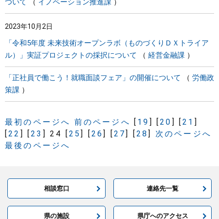
ついて
イノベーション推進課
2023年10月2日
「令和5年度 未来技術オープンラボ（ものづくりＤＸトライア
ル）」実証プロジェクトの採択について
経営金融課
「正社員で働こう！就職面談フェア」の開催について
労働政
策課
最初のページへ
前のページへ
[
19
]
[
20
]
[
21
]
[
22
]
[
23
]
24
[
25
]
[
26
]
[
27
]
[
28
]
次のページへ
最後のページへ
相談窓口
連絡先一覧
県の施設
県庁へのアクセス