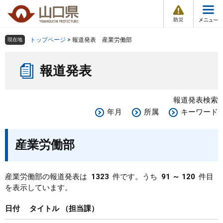
防
ペ
メ
災
ー
ニ
・
メ
災
ジ
ュ
害
ニ
の
ー
組織で探す
情
トップページ
>
報道発表 産業労働部
現在地
ュ
報
先
を
ー
本
頭
飛
Other Languages
お気に入り
ページ番号検索
報道発表
文
で
ば
す
し
検索の仕方
組織で探す
サイトマップで探す
。
て
報道発表検索
本
トップページ
年月
所属
キーワード
文
へ
くらし・環境
産業労働部
健康・福祉
産業労働部の報道発表は
1323
件です。うち
91 ～ 120
件目
を表示しています。
教育・文化・スポーツ
日付
タイトル
担当課
しごと・産業・観光