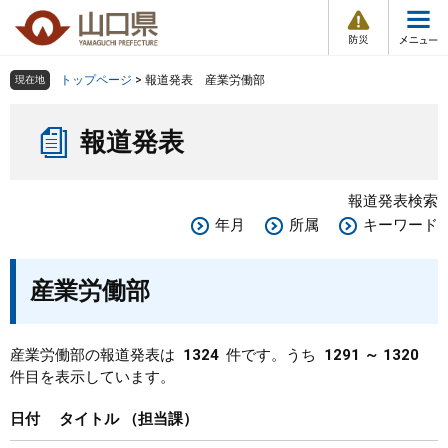
防
ペ
メ
災
ー
ニ
・
メ
災
ジ
ュ
害
ニ
の
ー
組織で探す
情
トップページ
>
報道発表 産業労働部
現在地
ュ
報
先
を
ー
本
頭
飛
Other Languages
お気に入り
ページ番号検索
報道発表
文
で
ば
す
し
検索の仕方
組織で探す
サイトマップで探す
。
て
報道発表検索
本
トップページ
年月
所属
キーワード
文
へ
くらし・環境
産業労働部
健康・福祉
産業労働部の報道発表は
1324
件です。うち
1291 ～ 1320
件目を表示しています。
教育・文化・スポーツ
日付
タイトル
担当課
しごと・産業・観光