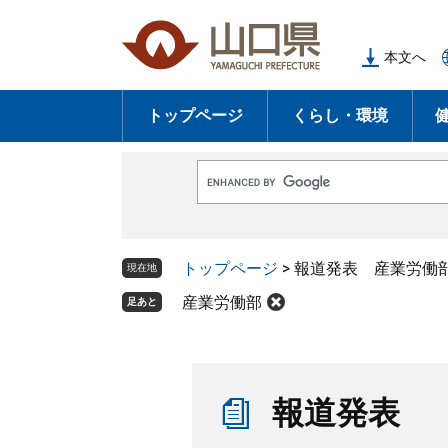
ペ
メ
ー
ニ
本文へ
ジ
ュ
の
ー
トップページ
くらし・環境
先
を
頭
飛
で
ば
G
す
し
o
o
。
て
g
l
本
トップページ
>
報道発表 産業労働
e
現在地
文
カ
ス
産業労働部
足あと
へ
タ
ム
検
索
本
文
報道発表