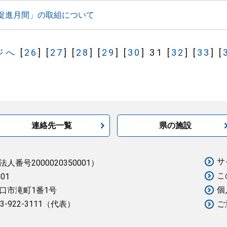
促進月間」の取組について
ジへ
[
26
]
[
27
]
[
28
]
[
29
]
[
30
]
31
[
32
]
[
33
]
[
連絡先一覧
県の施設
サ
法人番号2000020350001）
こ
501
個
口市滝町1番1号
3-922-3111（代表）
ご