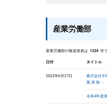
産業労働部
産業労働部の報道発表は
1324
件
日付
タイトル
2022年6月27日
株式会社中国
業 誘 致 －
令和4年度