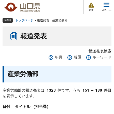
防
ペ
メ
災
ー
ニ
・
メ
災
ジ
ュ
害
ニ
の
ー
組織で探す
情
トップページ
>
報道発表 産業労働部
現在地
ュ
報
先
を
ー
本
頭
飛
Other Languages
お気に入り
ページ番号検索
報道発表
文
で
ば
す
し
検索の仕方
組織で探す
サイトマップで探す
。
て
報道発表検索
本
トップページ
年月
所属
キーワード
文
へ
くらし・環境
産業労働部
健康・福祉
産業労働部の報道発表は
1323
件です。うち
151 ～ 180
件目
を表示しています。
教育・文化・スポーツ
日付
タイトル
担当課
しごと・産業・観光