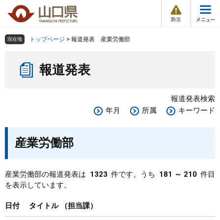
防
ペ
メ
災
ー
ニ
・
メ
災
ジ
ュ
害
ニ
の
ー
組織で探す
情
トップページ
>
報道発表 産業労働部
現在地
ュ
報
先
を
ー
本
頭
飛
Other Languages
お気に入り
ページ番号検索
報道発表
文
で
ば
す
し
検索の仕方
組織で探す
サイトマップで探す
。
て
報道発表検索
本
トップページ
年月
所属
キーワード
文
へ
くらし・環境
産業労働部
健康・福祉
産業労働部の報道発表は
1323
件です。うち
181 ～ 210
件目
を表示しています。
教育・文化・スポーツ
日付
タイトル
担当課
しごと・産業・観光