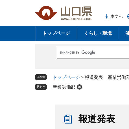
ペ
メ
ー
ニ
本文へ
ジ
ュ
の
ー
トップページ
くらし・環境
先
を
頭
飛
で
ば
G
す
し
o
o
。
て
g
l
本
トップページ
>
報道発表 産業労働
e
現在地
文
カ
ス
産業労働部
足あと
へ
タ
ム
検
索
本
文
報道発表