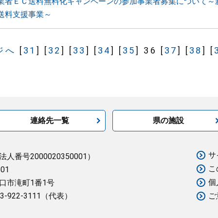
業者ＥＣ送料無料化キャンペーンの参加事業者募集について～
送料支援事業～
ジへ
[
31
]
[
32
]
[
33
]
[
34
]
[
35
]
36
[
37
]
[
38
]
[
連絡先一覧
県の施設
サ
法人番号2000020350001）
こ
501
個
口市滝町1番1号
3-922-3111（代表）
ご