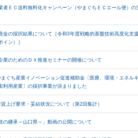
業者ＥＣ送料無料化キャンペーン（やまぐちＥＣエール便）の
資金の採択結果について［令和3年度戦略的基盤技術高度化支
ポイン）］
企業のためのＤＸ推進セミナーの開催について
やまぐち産業イノベーション促進補助金〔医療、環境・エネル
宙利用産業〕の採択事業が決まりました
季賃上げ要求・妥結状況について（第2回集計）
技の継承～山口県～」動画の公開について