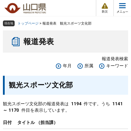
防
ペ
メ
災
ー
ニ
・
メ
災
ジ
ュ
害
ニ
の
ー
組織で探す
情
トップページ
>
報道発表 観光スポーツ文化部
現在地
ュ
報
先
を
ー
本
頭
飛
Other Languages
お気に入り
ページ番号検索
報道発表
文
で
ば
す
し
検索の仕方
組織で探す
サイトマップで探す
。
て
報道発表検索
本
トップページ
年月
所属
キーワード
文
へ
くらし・環境
観光スポーツ文化部
健康・福祉
観光スポーツ文化部の報道発表は
1194
件です。うち
1141
～ 1170
件目を表示しています。
教育・文化・スポーツ
日付
タイトル
担当課
しごと・産業・観光