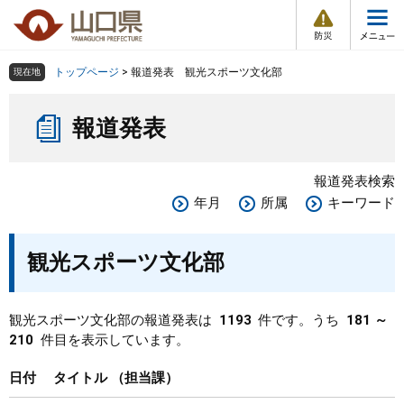
防
ペ
メ
災
ー
ニ
・
メ
災
ジ
ュ
害
ニ
の
ー
組織で探す
情
トップページ
>
報道発表 観光スポーツ文化部
現在地
ュ
報
先
を
ー
本
頭
飛
Other Languages
お気に入り
ページ番号検索
報道発表
文
で
ば
す
し
検索の仕方
組織で探す
サイトマップで探す
。
て
報道発表検索
本
トップページ
年月
所属
キーワード
文
へ
くらし・環境
観光スポーツ文化部
健康・福祉
観光スポーツ文化部の報道発表は
1193
件です。うち
181 ～
210
件目を表示しています。
教育・文化・スポーツ
日付
タイトル
担当課
しごと・産業・観光