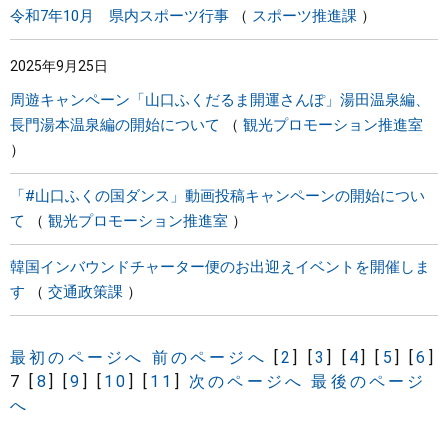
令和7年10月 県内スポーツ行事
スポーツ推進課
2025年9月25日
周遊キャンペーン「山口ふくだるま開運さんぽ」湯田温泉編、
長門湯本温泉編の開始について
観光プロモーション推進室
「#山口ふくの国ダンス」動画投稿キャンペーンの開始につい
て
観光プロモーション推進室
韓国インバウンドチャーター便のお出迎えイベントを開催しま
す
交通政策課
最初のページへ
前のページへ
[
2
]
[
3
]
[
4
]
[
5
]
[
6
]
7
[
8
]
[
9
]
[
10
]
[
11
]
次のページへ
最後のページ
へ