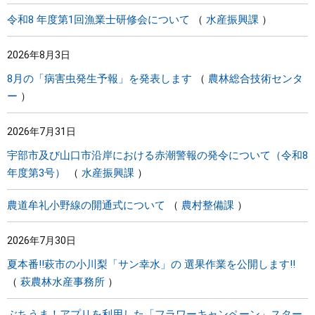
令和8 年度第1回漁業士研修会について
水産振興課
2026年8月3日
8月の「病害虫発生予報」を発表します
農林総合技術センタ
ー
2026年7月31日
宇部市及び山口市沿岸における赤潮警報の発令について（令和8
年度第3号）
水産振興課
農道牟礼小野線の開通式について
農村整備課
2026年7月30日
夏本番!!萩市の小川梨「サン幸水」の 選果作業を公開します!!
萩農林水産事務所
ぶちうま！アプリを利用した「フラワーキャンペーン」スター