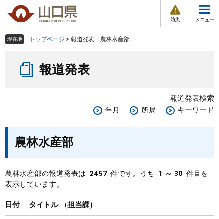
防
ペ
メ
災
ー
ニ
・
メ
災
ジ
ュ
害
ニ
の
ー
組織で探す
情
トップページ
>
報道発表 農林水産部
現在地
ュ
報
先
を
ー
本
頭
飛
Other Languages
お気に入り
ページ番号検索
報道発表
文
で
ば
す
し
検索の仕方
組織で探す
サイトマップで探す
。
て
報道発表検索
本
トップページ
年月
所属
キーワード
文
へ
くらし・環境
農林水産部
健康・福祉
農林水産部の報道発表は
2457
件です。うち
1 ～ 30
件目を
表示しています。
教育・文化・スポーツ
日付
タイトル
担当課
しごと・産業・観光