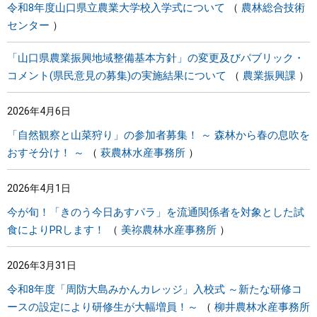
令和8年度山口県立農業大学校入学式について
農林総合技術
センター
「山口県農業振興地域整備基本方針」の変更及びパブリック・
コメント(県民意見の募集)の実施結果について
農業振興課
2026年4月6日
「自然観察と山菜狩り」の参加者募集！ ～ 森林から春の息吹を
おすそ分け！ ～
萩農林水産事務所
2026年4月1日
今が旬！「きのう今日あすパラ」を流通関係者を対象とした試
食によりPRします！
美祢農林水産事務所
2026年3月31日
令和8年度「周防大島みかんカレッジ」入校式 ～新たな研修コ
ースの設定により研修生が大幅増員！～
柳井農林水産事務所