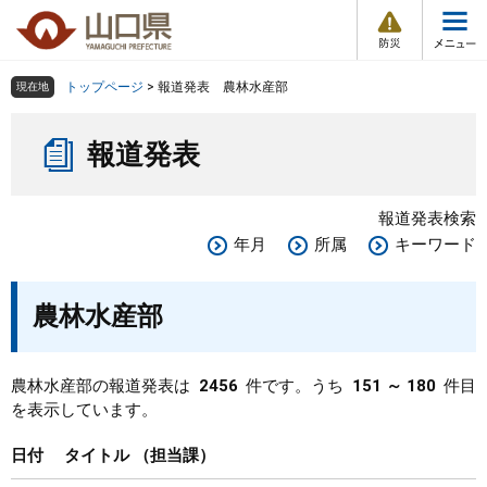
防
ペ
メ
災
ー
ニ
・
メ
災
ジ
ュ
害
ニ
の
ー
組織で探す
情
トップページ
>
報道発表 農林水産部
現在地
ュ
報
先
を
ー
本
頭
飛
Other Languages
お気に入り
ページ番号検索
報道発表
文
で
ば
す
し
検索の仕方
組織で探す
サイトマップで探す
。
て
報道発表検索
本
トップページ
年月
所属
キーワード
文
へ
くらし・環境
農林水産部
健康・福祉
農林水産部の報道発表は
2456
件です。うち
151 ～ 180
件目
を表示しています。
教育・文化・スポーツ
日付
タイトル
担当課
しごと・産業・観光