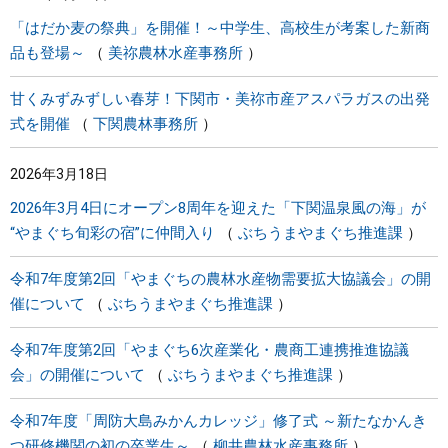
「はだか麦の祭典」を開催！～中学生、高校生が考案した新商
品も登場～
美祢農林水産事務所
甘くみずみずしい春芽！下関市・美祢市産アスパラガスの出発
式を開催
下関農林事務所
2026年3月18日
2026年3月4日にオープン8周年を迎えた「下関温泉風の海」が
“やまぐち旬彩の宿”に仲間入り
ぶちうまやまぐち推進課
令和7年度第2回「やまぐちの農林水産物需要拡大協議会」の開
催について
ぶちうまやまぐち推進課
令和7年度第2回「やまぐち6次産業化・農商工連携推進協議
会」の開催について
ぶちうまやまぐち推進課
令和7年度「周防大島みかんカレッジ」修了式 ～新たなかんき
つ研修機関の初の卒業生～
柳井農林水産事務所