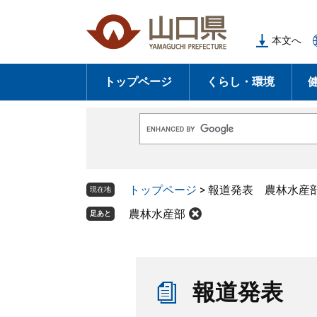
ペ
メ
ー
ニ
本文へ
ジ
ュ
の
ー
トップページ
くらし・環境
先
を
頭
飛
で
ば
G
す
し
o
o
。
て
g
l
本
トップページ
>
報道発表 農林水産
e
現在地
文
カ
ス
農林水産部
足あと
へ
タ
ム
検
索
本
文
報道発表