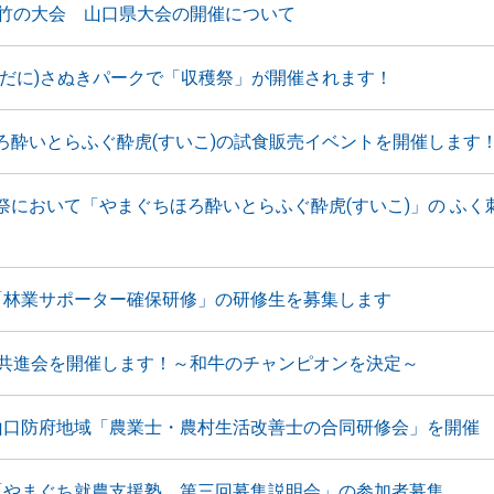
国竹の大会 山口県大会の開催について
しだに)さぬきパークで「収穫祭」が開催されます！
ろ酔いとらふぐ酔虎(すいこ)の試食販売イベントを開催します
祭において「やまぐちほろ酔いとらふぐ酔虎(すいこ)」の ふく
「林業サポーター確保研修」の研修生を募集します
牛共進会を開催します！～和牛のチャンピオンを決定～
山口防府地域「農業士・農村生活改善士の合同研修会」を開催
「やまぐち就農支援塾 第三回募集説明会」の参加者募集