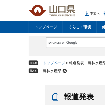
ペ
メ
ー
ニ
本文へ
ジ
ュ
の
ー
トップページ
くらし・環境
先
を
頭
飛
で
ば
G
す
し
o
o
。
て
g
l
本
トップページ
>
報道発表 農林水産
e
現在地
文
カ
ス
農林水産部
足あと
へ
タ
ム
検
索
本
文
報道発表