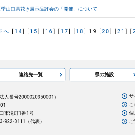
夏季山口県花き展示品評会の「開催」について
ジへ
[
14
]
[
15
]
[
16
]
[
17
]
[
18
]
19
[
20
]
[
21
]
[
連絡先一覧
県の施設
サ
法人番号2000020350001）
こ
501
個
口市滝町1番1号
3-922-3111（代表）
ご