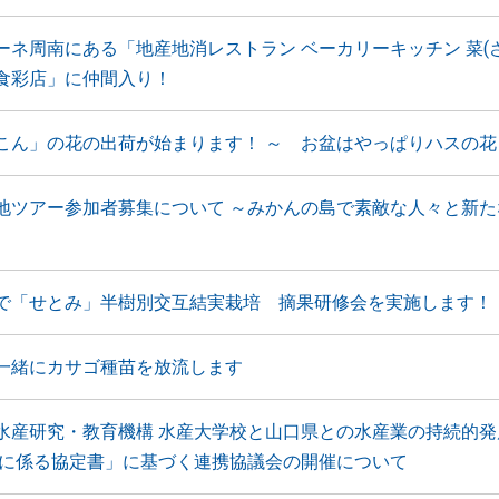
ーネ周南にある「地産地消レストラン ベーカリーキッチン 菜(
食彩店」に仲間入り！
こん」の花の出荷が始まります！ ～ お盆はやっぱりハスの花
地ツアー参加者募集について ～みかんの島で素敵な人々と新た
で「せとみ」半樹別交互結実栽培 摘果研修会を実施します！
一緒にカサゴ種苗を放流します
水産研究・教育機構 水産大学校と山口県との水産業の持続的発
携に係る協定書」に基づく連携協議会の開催について