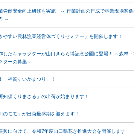
業労働安全向上研修を実施 ～ 作業計画の作成で林業現場関係
る ～
きやすい農林漁業経営体づくりセミナー」を開催します！
作したキャラクターが山口きらら博記念公園に登場！ ～森林・
クターの募集～
！「福賀すいかまつり」！
阿知須くりまさる」の出荷が始まります！
川のモモ」が出荷最盛期を迎えます！
振興に向けて、令和7年度山口県花き推進大会を開催します