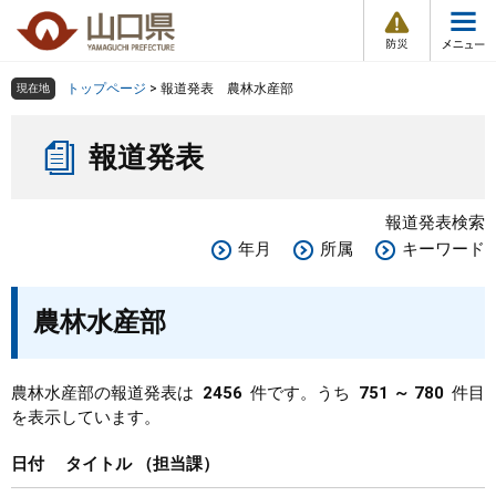
防
ペ
メ
災
ー
ニ
・
メ
災
ジ
ュ
害
ニ
の
ー
組織で探す
情
トップページ
>
報道発表 農林水産部
現在地
ュ
報
先
を
ー
本
頭
飛
Other Languages
お気に入り
ページ番号検索
報道発表
文
で
ば
す
し
検索の仕方
組織で探す
サイトマップで探す
。
て
報道発表検索
本
トップページ
年月
所属
キーワード
文
へ
くらし・環境
農林水産部
健康・福祉
農林水産部の報道発表は
2456
件です。うち
751 ～ 780
件目
を表示しています。
教育・文化・スポーツ
日付
タイトル
担当課
しごと・産業・観光