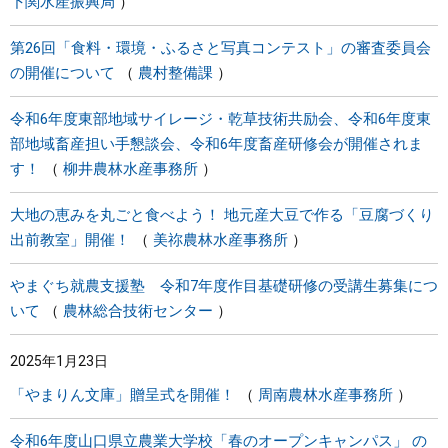
下関水産振興局
第26回「食料・環境・ふるさと写真コンテスト」の審査委員会
の開催について
農村整備課
令和6年度東部地域サイレージ・乾草技術共励会、令和6年度東
部地域畜産担い手懇談会、令和6年度畜産研修会が開催されま
す！
柳井農林水産事務所
大地の恵みを丸ごと食べよう！ 地元産大豆で作る「豆腐づくり
出前教室」開催！
美祢農林水産事務所
やまぐち就農支援塾 令和7年度作目基礎研修の受講生募集につ
いて
農林総合技術センター
2025年1月23日
「やまりん文庫」贈呈式を開催！
周南農林水産事務所
令和6年度山口県立農業大学校「春のオープンキャンパス」 の