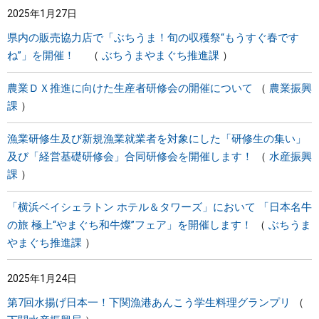
2025年1月27日
まちづくり
県内の販売協力店で「ぶちうま！旬の収穫祭“もうすぐ春です
ね”」を開催！
ぶちうまやまぐち推進課
県政情報
農業ＤＸ推進に向けた生産者研修会の開催について
農業振興
課
漁業研修生及び新規漁業就業者を対象にした「研修生の集い」
及び「経営基礎研修会」合同研修会を開催します！
水産振興
課
「横浜ベイシェラトン ホテル＆タワーズ」において 「日本名牛
の旅 極上“やまぐち和牛燦”フェア」を開催します！
ぶちうま
やまぐち推進課
2025年1月24日
第7回水揚げ日本一！下関漁港あんこう学生料理グランプリ