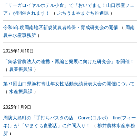
「リーガロイヤルホテル小倉」で「おいでませ！山口県産フェ
ア」が開催されます！
ぶちうまやまぐち推進課
令和6年度周南地区新規就農者確保・育成研究会の開催
周南
農林水産事務所
2025年1月10日
「集落営農法人の連携・再編と発展に向けた研究会」を開催！
農業振興課
第71回山口県漁村青壮年女性活動実績発表大会の開催について
水産振興課
2025年1月9日
周防大島町の「手打ちパスタの店 Corvo(コルボ) fine(フィー
ネ)」が 「やまぐち食彩店」に仲間入り！
柳井農林水産事務
所